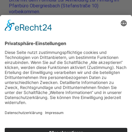
Pfarrbüro Obergriesbach (Stefanstraße 10)
vorbeikommen.
Ort:
Pfarrbüro Obergriesbach
Links
Kontakt
Gottesdienste
Tagesliturgie
Social Media