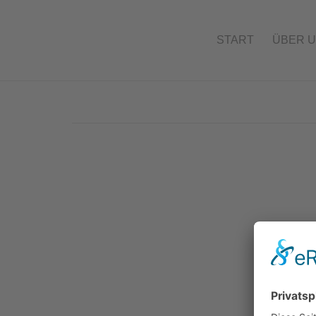
START
ÜBER 