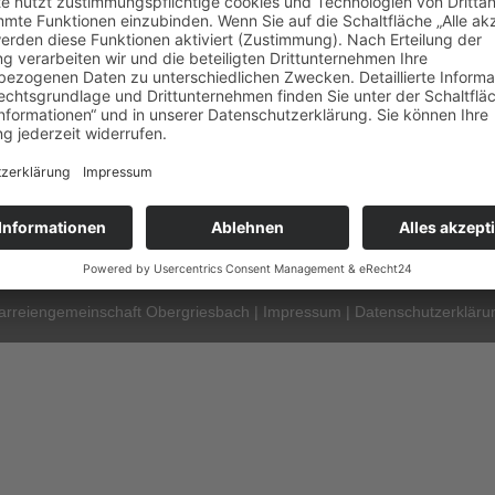
ZEGOS
Social Media
arreiengemeinschaft Obergriesbach |
Impressum
|
Datenschutzerkläru