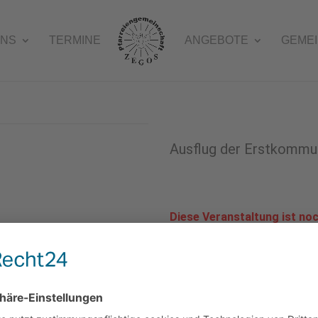
UNS
TERMINE
ANGEBOTE
GEME
Ausflug der Erstkommu
Diese Veranstaltung ist noc
Weitere Infos, sobald bekannt
Ort: