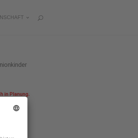
INSCHAFT
nionkinder
h in Planung.
.