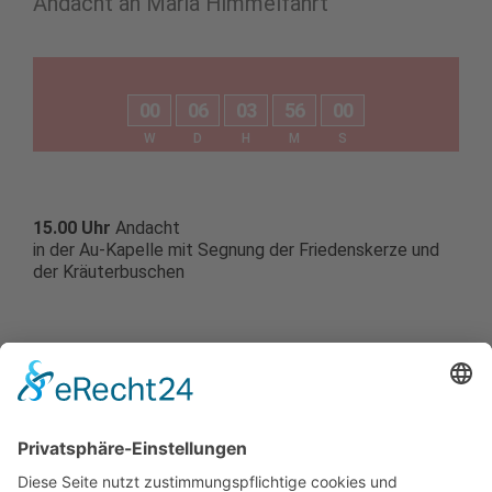
Andacht an Maria Himmelfahrt
0
0
0
6
0
3
5
6
0
0
W
D
H
M
S
15.00 Uhr
Andacht
in der Au-Kapelle mit Segnung der Friedenskerze und
der Kräuterbuschen
Ort:
Au-Kapelle, Obergriesbach