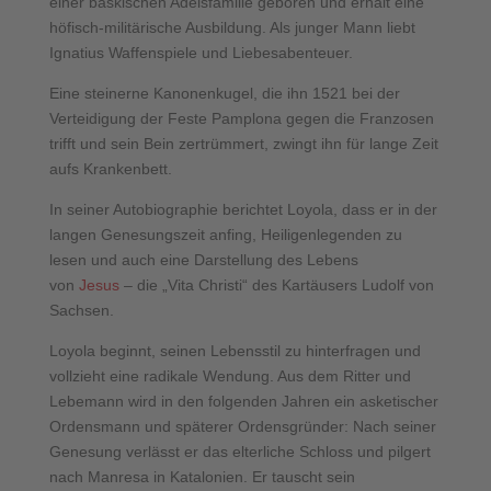
einer baskischen Adelsfamilie geboren und erhält eine
höfisch-militärische Ausbildung. Als junger Mann liebt
Ignatius Waffenspiele und Liebesabenteuer.
Eine steinerne Kanonenkugel, die ihn 1521 bei der
Verteidigung der Feste Pamplona gegen die Franzosen
trifft und sein Bein zertrümmert, zwingt ihn für lange Zeit
aufs Krankenbett.
In seiner Autobiographie berichtet Loyola, dass er in der
langen Genesungszeit anfing, Heiligenlegenden zu
lesen und auch eine Darstellung des Lebens
von
Jesus
– die „Vita Christi“ des Kartäusers Ludolf von
Sachsen.
Loyola beginnt, seinen Lebensstil zu hinterfragen und
vollzieht eine radikale Wendung. Aus dem Ritter und
Lebemann wird in den folgenden Jahren ein asketischer
Ordensmann und späterer Ordensgründer: Nach seiner
Genesung verlässt er das elterliche Schloss und pilgert
nach Manresa in Katalonien. Er tauscht sein